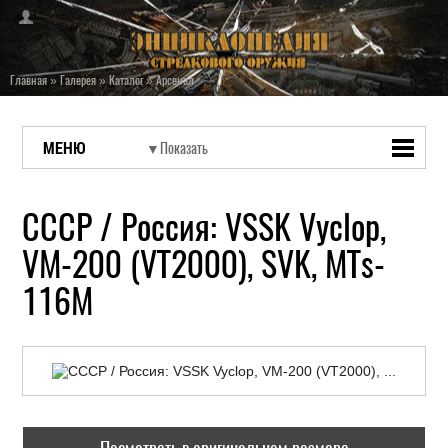
Главная
»
Галерея
»
Каталог
»
Арсенал
МЕНЮ
СССР / Россия: VSSK Vyclop,
VM-200 (VT2000), SVK, MTs-
116M