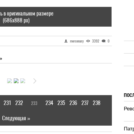
ь в оригинальном размере
(686x888 px)
mercenary
3392
0
»
ПОС
231
232
234
235
236
237
238
233
[
]
|
Рево
Следующая »
Патр