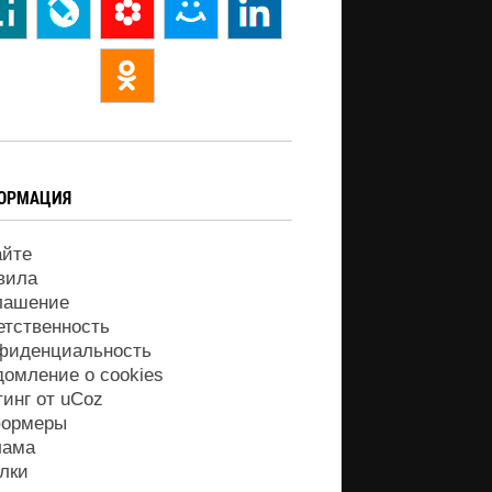
ОРМАЦИЯ
айте
вила
лашение
етственность
фиденциальность
домление о cookies
тинг от
uCoz
ормеры
лама
лки