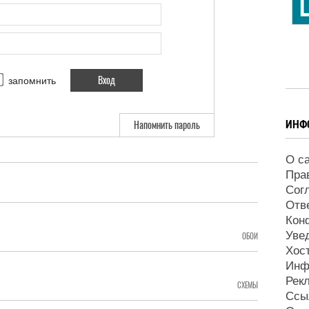
запомнить
ИНФ
Напомнить пароль
О с
Пра
Сог
Отв
Кон
Уве
ОБОИ
Хос
Инф
Рек
СХЕМЫ
Ссы