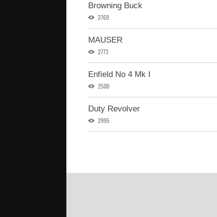
Browning Buck
2769
MAUSER
2773
Enfield No 4 Mk I
2500
Duty Revolver
2995