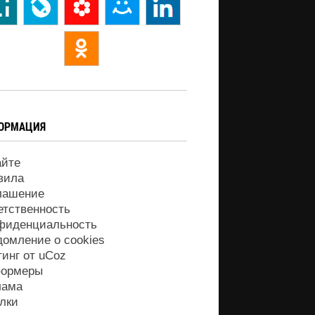
ОРМАЦИЯ
айте
вила
лашение
етственность
фиденциальность
домление о cookies
тинг от
uCoz
ормеры
лама
лки