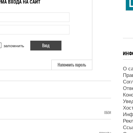
МА ВХОДА НА САЙТ
запомнить
ИНФ
Напомнить пароль
О с
Пра
Сог
Отв
Кон
Уве
Хос
ОБОИ
Инф
Рек
Ссы