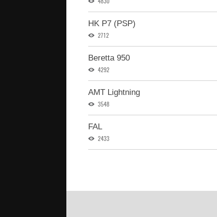
4830
HK P7 (PSP)
2712
Beretta 950
4292
AMT Lightning
3548
FAL
2433