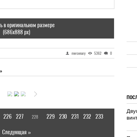
ь в оригинальном размере
(686x888 px)
mercenary
5362
0
»
ПОС
Дву
226
227
229
230
231
232
233
228
[
]
|
винт
Следующая »