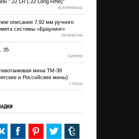
он ".22 LR (.22 Long Rifle)"
БОЕПРИПАСЫ
кое описание 7,92 мм ручного
емета системы «Браунинг»
ЛИТЕРАТУРА
. 35
ГАЛЕРЕЯ
тивотанковая мина ТМ-39
ветские и Российские мины)
СТАТЬИ
ЛАДКИ