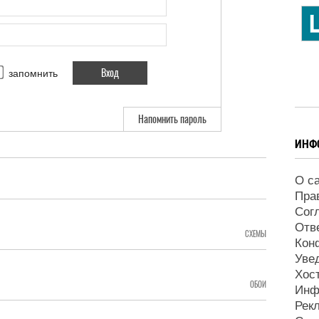
запомнить
Напомнить пароль
ИНФ
О с
Пра
Сог
Отв
СХЕМЫ
Кон
Уве
Хос
ОБОИ
Инф
Рек