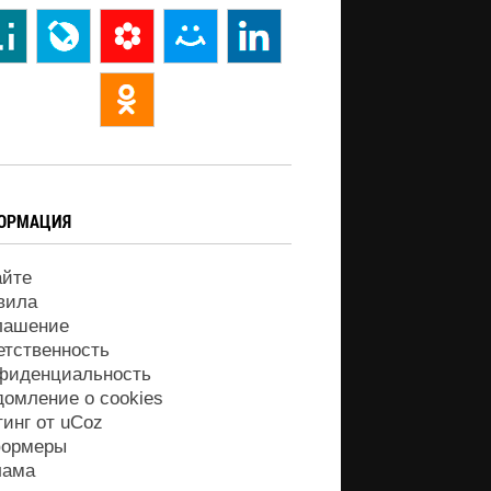
ОРМАЦИЯ
айте
вила
лашение
етственность
фиденциальность
домление о cookies
тинг от
uCoz
ормеры
лама