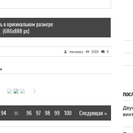
ь в оригинальном размере
(686x888 px)
mercenary
5569
0
»
ПОС
Дву
94
96
97
98
99
100
Следующая »
95
[
]
|
винт