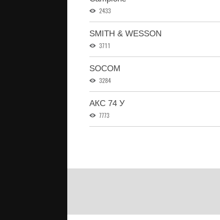
2433
SMITH & WESSON
3711
SOCOM
3284
АКС 74 У
7773