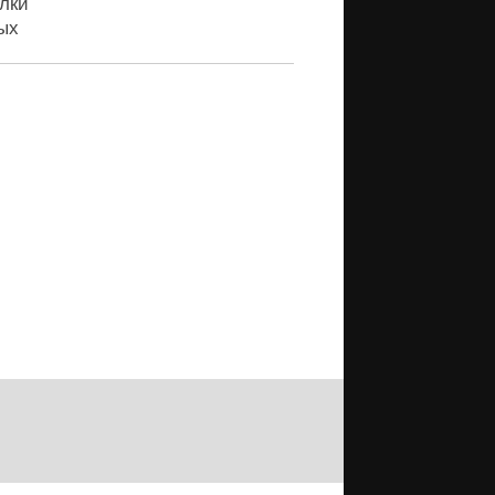
лки
ых