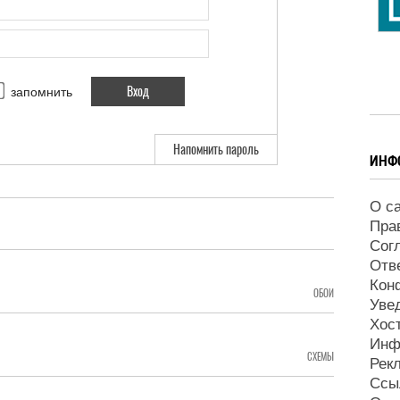
запомнить
Напомнить пароль
ИНФ
О с
Пра
Сог
Отв
Кон
ОБОИ
Уве
Хос
Инф
СХЕМЫ
Рек
Ссы