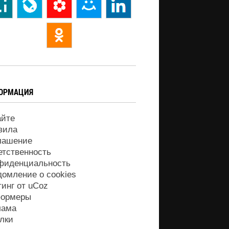
ОРМАЦИЯ
айте
вила
лашение
етственность
фиденциальность
домление о cookies
тинг от
uCoz
ормеры
лама
лки