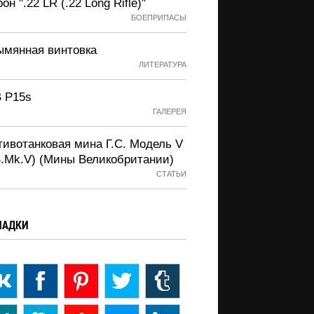
он ".22 LR (.22 Long Rifle)"
БОЕПРИПАСЫ
ымянная винтовка
ЛИТЕРАТУРА
 P15s
ГАЛЕРЕЯ
тивотанковая мина Г.С. Модель V
S.Mk.V) (Мины Великобритании)
СТАТЬИ
ЛАДКИ