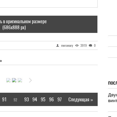
ь в оригинальном размере
(686x888 px)
mercenary
3919
0
»
ПОС
Дву
91
93
94
95
96
97
Следующая »
92
[
]
|
винт