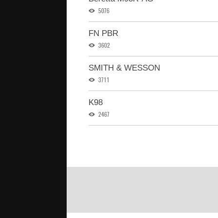
5076
FN PBR
3602
SMITH & WESSON
3711
K98
2467