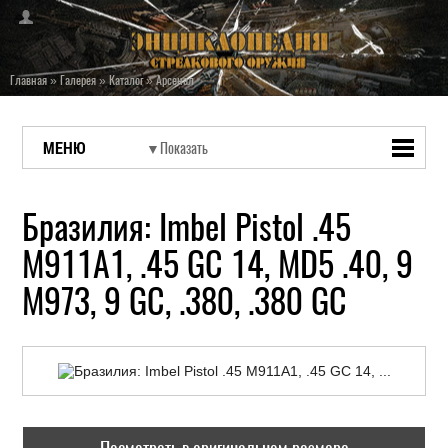
Главная
»
Галерея
»
Каталог
»
Арсенал
МЕНЮ
Бразилия: Imbel Pistol .45
M911A1, .45 GC 14, MD5 .40, 9
M973, 9 GC, .380, .380 GC