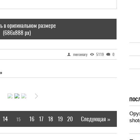
ь в оригинальном размере
(686x888 px)
mercenary
5119
0
»
ПОС
Оруж
14
16
17
18
19
20
Следующая »
15
[
]
|
shot