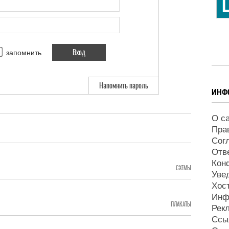
запомнить
Напомнить пароль
ИНФ
О с
Пра
Сог
Отв
Кон
СХЕМЫ
Уве
Хос
Инф
ПЛАКАТЫ
Рек
Ссы