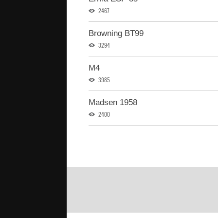
2467
Browning BT99
3294
M4
3985
Madsen 1958
2400