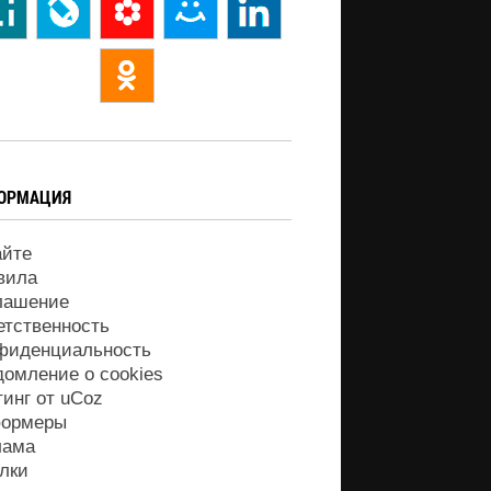
ОРМАЦИЯ
айте
вила
лашение
етственность
фиденциальность
домление о cookies
тинг от
uCoz
ормеры
лама
лки