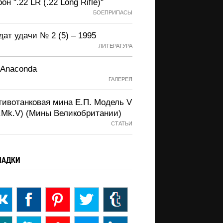
он ".22 LR (.22 Long Rifle)"
БОЕПРИПАСЫ
ат удачи № 2 (5) – 1995
ЛИТЕРАТУРА
 Anaconda
ГАЛЕРЕЯ
тивотанковая мина Е.П. Модель V
P.Mk.V) (Мины Великобритании)
СТАТЬИ
ЛАДКИ