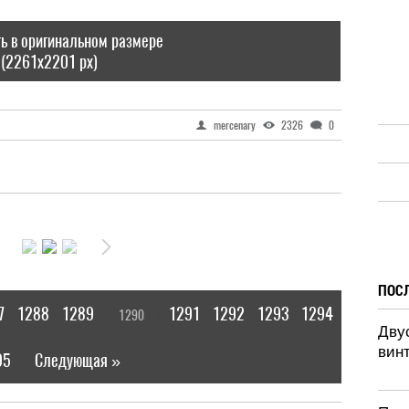
ь в оригинальном размере
(2261x2201 px)
mercenary
2326
0
ПОС
7
1288
1289
1291
1292
1293
1294
1290
[
]
Дву
винт
95
Следующая »
|