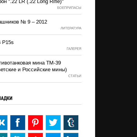
он ".22 LR (.22 Long Rifle)"
БОЕПРИПАСЫ
ашников № 9 – 2012
ЛИТЕРАТУРА
 P15s
ГАЛЕРЕЯ
тивотанковая мина ТМ-39
ветские и Российские мины)
СТАТЬИ
ЛАДКИ