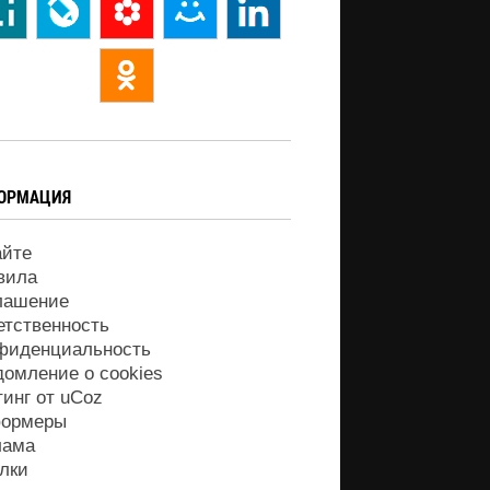
ОРМАЦИЯ
айте
вила
лашение
етственность
фиденциальность
домление о cookies
тинг от
uCoz
ормеры
лама
лки