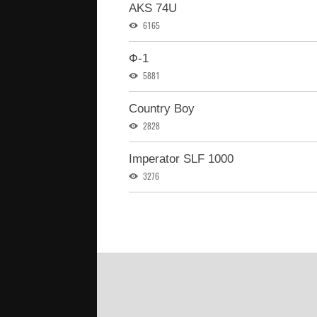
AKS 74U
6165
Ф-1
5881
Country Boy
2828
Imperator SLF 1000
3276