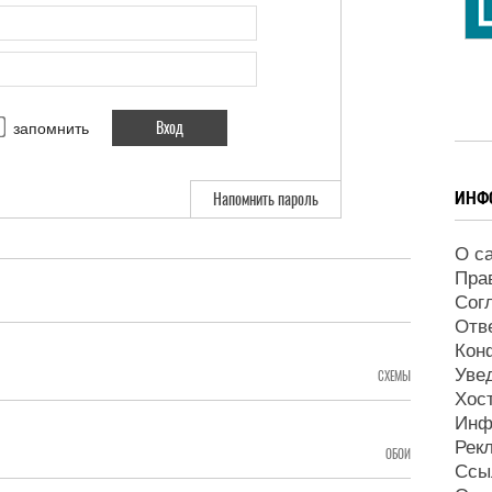
запомнить
ИНФ
Напомнить пароль
О с
Пра
Сог
Отв
Кон
Уве
СХЕМЫ
Хос
Инф
Рек
ОБОИ
Ссы