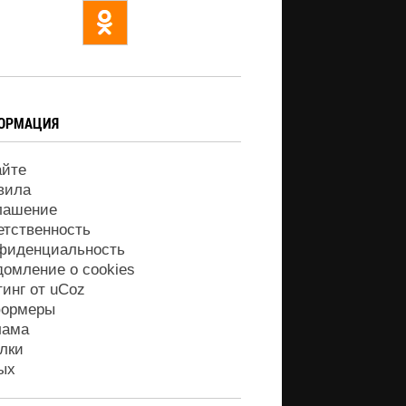
ОРМАЦИЯ
айте
вила
лашение
етственность
фиденциальность
домление о cookies
тинг от
uCoz
ормеры
лама
лки
ых