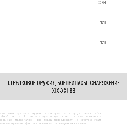
СХЕМЫ
ОБОИ
ОБОИ
СТРЕЛКОВОЕ ОРУЖИЕ, БОЕПРИПАСЫ, СНАРЯЖЕНИЕ
XIX-XXI ВВ
теме «огнестрельное оружие и боеприпасы» и представляет собой
ейный портал. Вся информация получена из открытых источников.
зованных материалов - все права принадлежат их собственникам.
ание информации, фактов или мнений, размещенных на сайте.