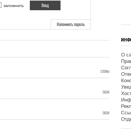
запомнить
Напомнить пароль
ИНФ
О с
Пра
Сог
СХЕМЫ
Отв
Кон
Уве
ОБОИ
Хос
Инф
Рек
Ссы
ОБОИ
Отд