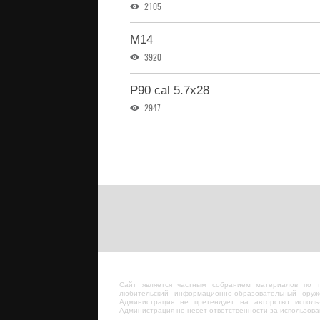
2105
M14
3920
P90 cal 5.7x28
2947
Сайт является частным собранием материалов по 
любительский информационно-образовательный оруж
Администрация не претендует на авторство исполь
Администрация не несет ответственности за использов