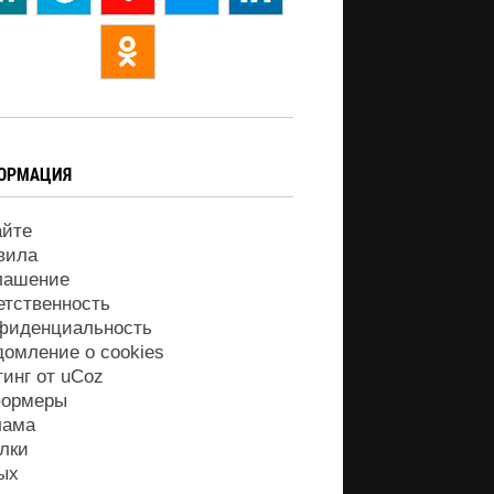
ОРМАЦИЯ
айте
вила
лашение
етственность
фиденциальность
домление о cookies
тинг от
uCoz
ормеры
лама
лки
ых