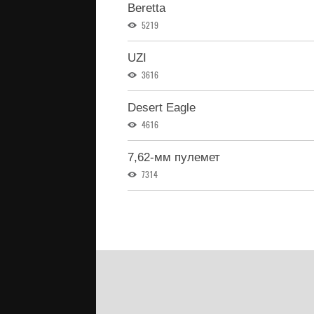
Beretta
5219
UZI
3616
Desert Eagle
4616
7,62-мм пулемет
7314