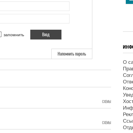
запомнить
ИНФ
Напомнить пароль
О с
Пра
Сог
Отв
Кон
Уве
Хос
СХЕМЫ
Инф
Рек
Ссы
СХЕМЫ
Отд