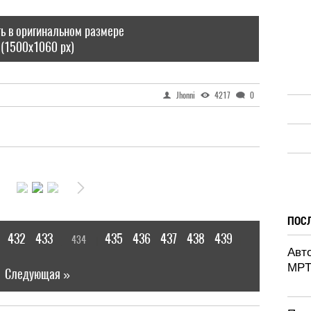
ь в оригинальном размере
(1500x1060 px)
Jhonni
4217
0
ПОС
432
433
435
436
437
438
439
434
[
]
|
Авт
MPT
Следующая »