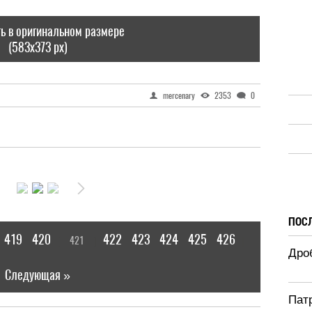
ь в оригинальном размере
(583x373 px)
mercenary
2353
0
ПОС
419
420
422
423
424
425
426
421
[
]
|
Дроб
Следующая »
Патр