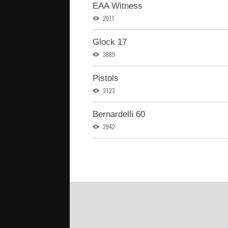
EAA Witness
2071
Glock 17
3889
Pistols
3123
Bernardelli 60
2942