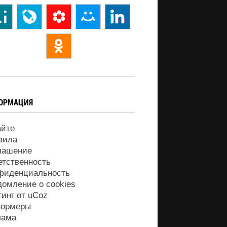
ОРМАЦИЯ
айте
вила
лашение
етственность
фиденциальность
домление о cookies
тинг от
uCoz
ормеры
лама