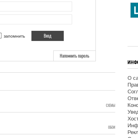
запомнить
Напомнить пароль
ИНФ
О с
Пра
Сог
Отв
Кон
СХЕМЫ
Уве
Хос
Инф
ОБОИ
Рек