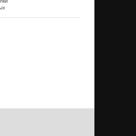
лки
ых