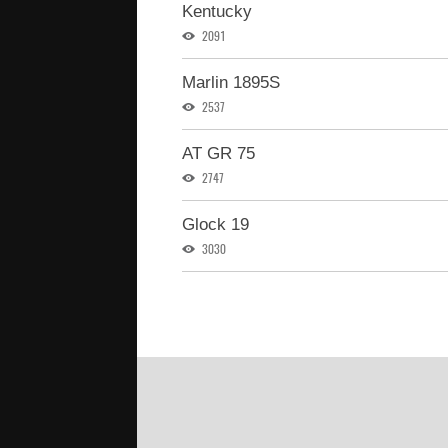
Kentucky
2091
Marlin 1895S
2537
AT GR 75
2747
Glock 19
3030