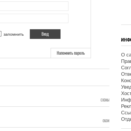
запомнить
ИНФ
Напомнить пароль
О с
Пра
Сог
Отв
Кон
Уве
Хос
Инф
СХЕМЫ
Рек
Ссы
Отд
ОБОИ