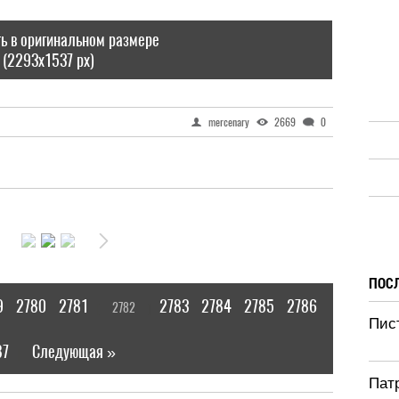
ь в оригинальном размере
(2293x1537 px)
mercenary
2669
0
ПОС
9
2780
2781
2783
2784
2785
2786
2782
[
]
Пис
87
Следующая »
|
Патр