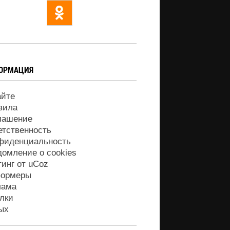
ОРМАЦИЯ
айте
вила
лашение
етственность
фиденциальность
домление о cookies
тинг от
uCoz
ормеры
лама
лки
ых