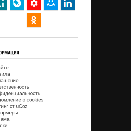
ОРМАЦИЯ
айте
вила
лашение
етственность
фиденциальность
домление о cookies
тинг от
uCoz
ормеры
лама
лки