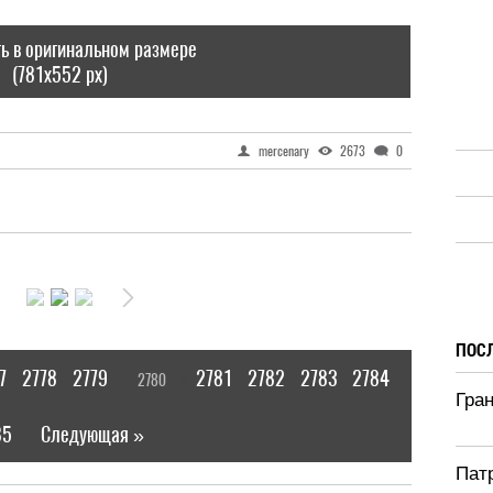
ь в оригинальном размере
(781x552 px)
mercenary
2673
0
ПОС
7
2778
2779
2781
2782
2783
2784
2780
[
]
Гра
85
Следующая »
|
Патр