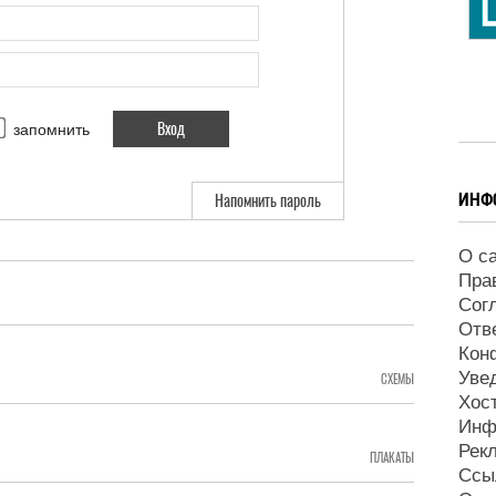
запомнить
ИНФ
Напомнить пароль
О с
Пра
Сог
Отв
Кон
Уве
СХЕМЫ
Хос
Инф
Рек
ПЛАКАТЫ
Ссы