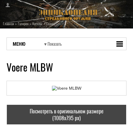
Главная
»
Галерея
»
Каталог
»
Схемы
МЕНЮ
Voere MLBW
Посмотреть в оригинальном размере
(1008x795 px)