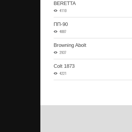
BERETTA
4110
ПП-90
4887
Browning Abolt
2937
Colt 1873
4221