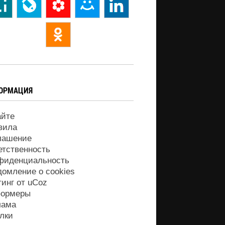
ОРМАЦИЯ
айте
вила
лашение
етственность
фиденциальность
домление о cookies
тинг от
uCoz
ормеры
лама
лки