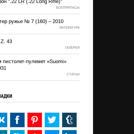
он ".22 LR (.22 Long Rifle)"
БОЕПРИПАСЫ
ер ружье № 7 (160) – 2010
ЛИТЕРАТУРА
.Z. 43
ГАЛЕРЕЯ
м пистолет-пулемет «Suomi»
931
СТАТЬИ
ЛАДКИ