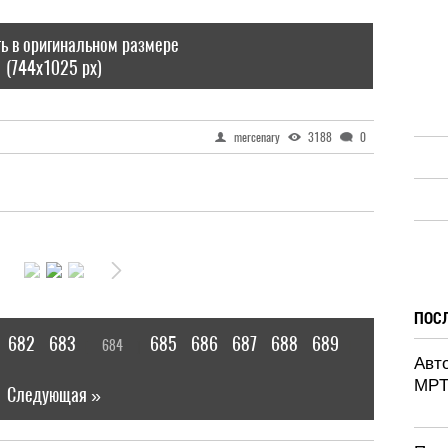
ь в оригинальном размере
(744x1025 px)
mercenary
3188
0
ПОС
682
683
685
686
687
688
689
684
[
]
|
Авт
MPT
Следующая »