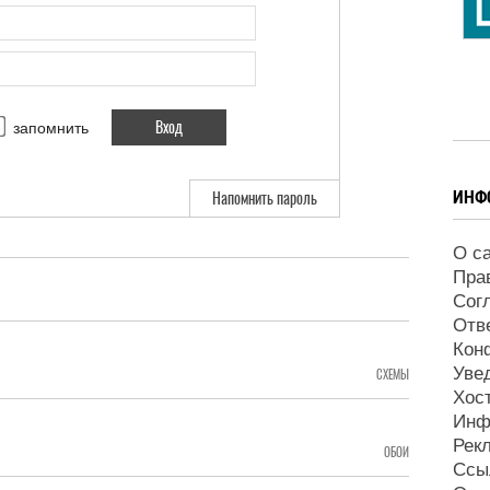
запомнить
ИНФ
Напомнить пароль
О с
Пра
Сог
Отв
Кон
Уве
СХЕМЫ
Хос
Инф
Рек
ОБОИ
Ссы