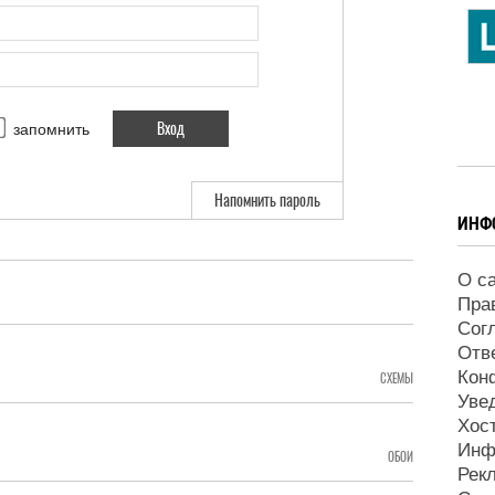
запомнить
Напомнить пароль
ИНФ
О с
Пра
Сог
Отв
Кон
СХЕМЫ
Уве
Хос
Инф
ОБОИ
Рек