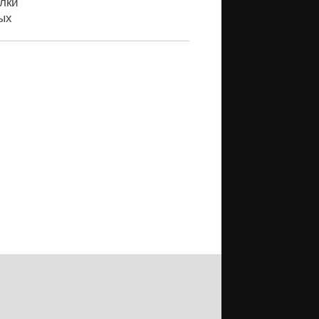
лки
ых