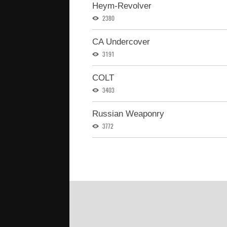
Heym-Revolver
2380
CA Undercover
3191
COLT
3403
Russian Weaponry
3772