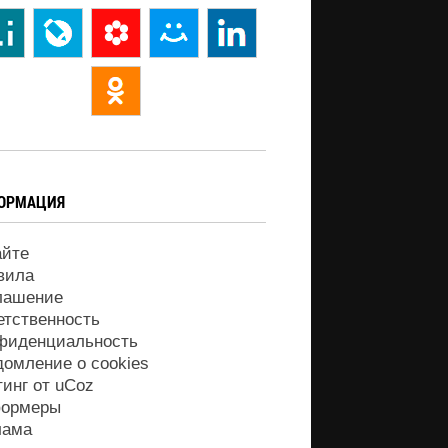
ОРМАЦИЯ
айте
вила
лашение
етственность
фиденциальность
домление о cookies
тинг от
uCoz
ормеры
лама