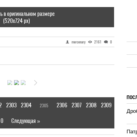
ь в оригинальном размере
(520x724 px)
mercenary
2161
0
ПОС
2
2303
2304
2306
2307
2308
2309
2305
[
]
Дроб
10
Следующая »
|
Патр