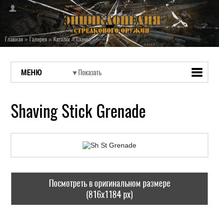
Главная
»
Галерея
»
Каталог
»
Схемы
МЕНЮ
Shaving Stick Grenade
Посмотреть в оригинальном размере
(816x1184 px)