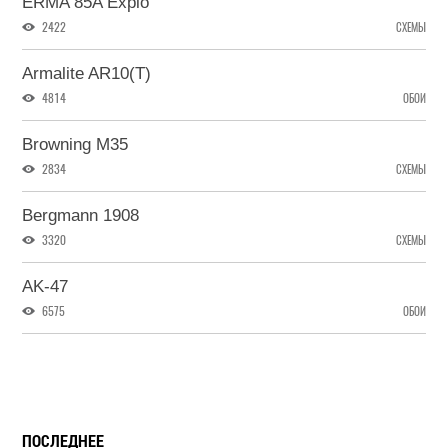
ERMA 85A Explo
2422
СХЕМЫ
Armalite AR10(T)
4814
ОБОИ
Browning M35
2834
СХЕМЫ
Bergmann 1908
3320
СХЕМЫ
AK-47
6575
ОБОИ
ПОСЛЕДНЕЕ