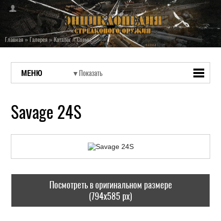
Главная
»
Галерея
»
Каталог
»
Схемы
МЕНЮ
Savage 24S
Посмотреть в оригинальном размере
(794x585 px)