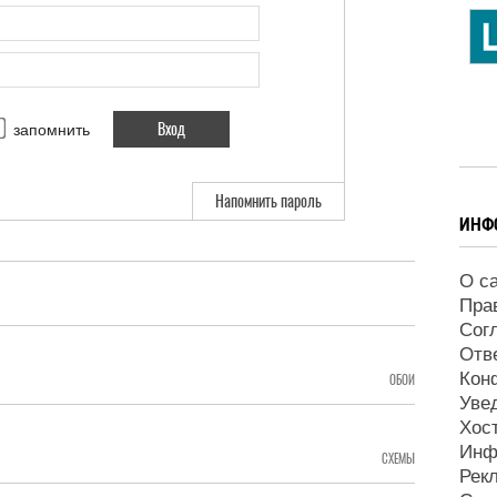
запомнить
Напомнить пароль
ИНФ
О с
Пра
Сог
Отв
Кон
ОБОИ
Уве
Хос
Инф
СХЕМЫ
Рек