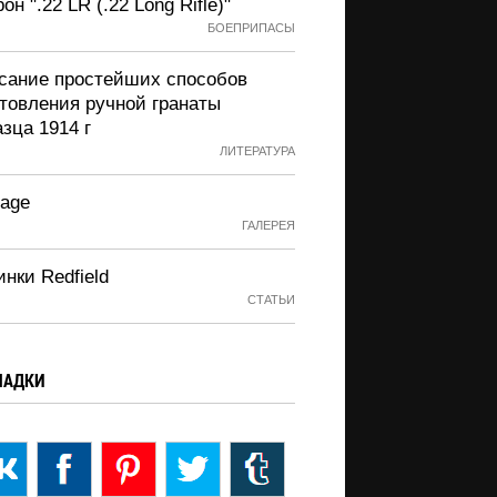
он ".22 LR (.22 Long Rifle)"
БОЕПРИПАСЫ
сание простейших способов
отовления ручной гранаты
зца 1914 г
ЛИТЕРАТУРА
Page
ГАЛЕРЕЯ
нки Redfield
СТАТЬИ
ЛАДКИ