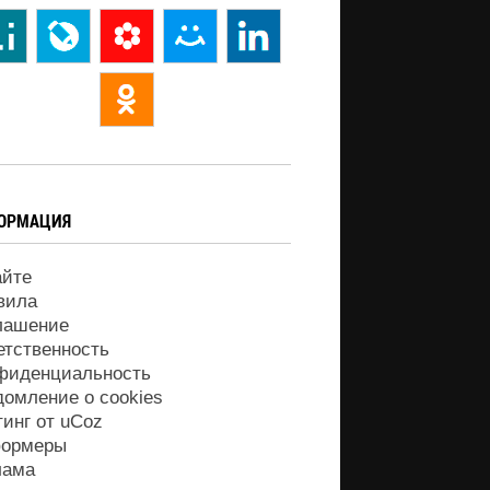
ОРМАЦИЯ
айте
вила
лашение
етственность
фиденциальность
домление о cookies
тинг от
uCoz
ормеры
лама