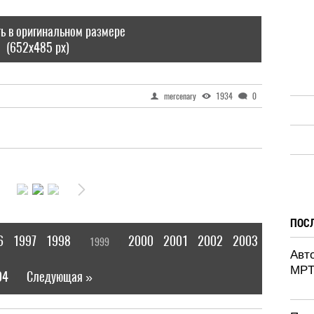
ь в оригинальном размере
(652x485 px)
mercenary
1934
0
ПОС
6
1997
1998
2000
2001
2002
2003
1999
[
]
Авт
MPT
04
Следующая »
|