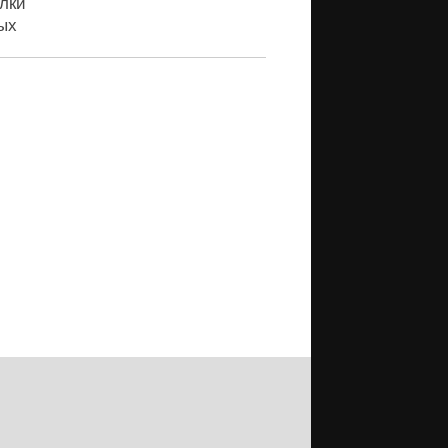
лки
ых