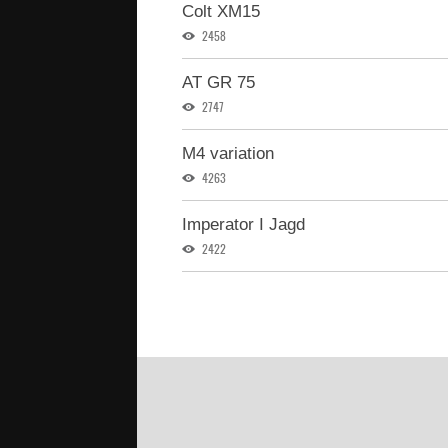
Colt XM15
2458
AT GR 75
2747
M4 variation
4263
Imperator I Jagd
2422