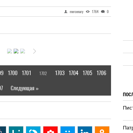
mercenary
1764
0
99
1700
1701
1703
1704
1705
1706
1702
[
]
07
Следующая »
|
ПОС
Пист
Патр