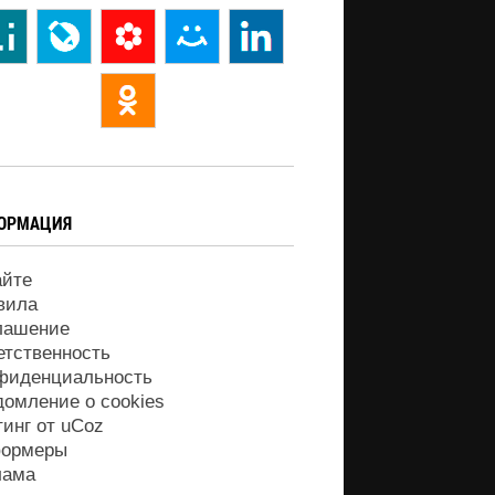
ОРМАЦИЯ
айте
вила
лашение
етственность
фиденциальность
домление о cookies
тинг от
uCoz
ормеры
лама