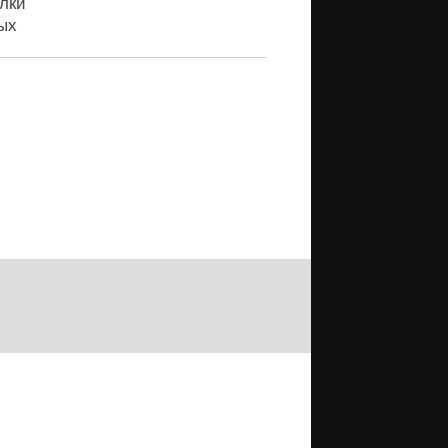
лки
ых