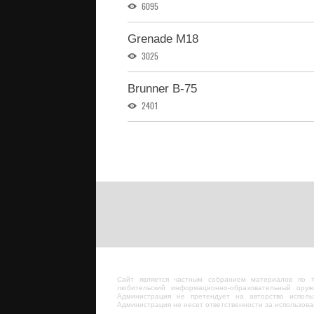
6095
Grenade M18
3025
Brunner B-75
2401
Сайт является частным собранием материалов по 
любительский информационно-образовательный оруж
Администрация не претендует на авторство исполь
Администрация не несет ответственности за использов