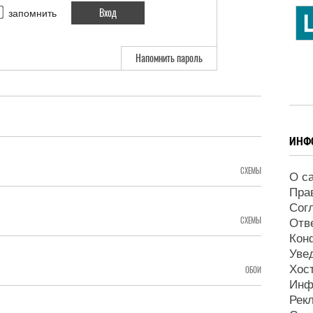
запомнить
Напомнить пароль
ИНФ
СХЕМЫ
О с
Пра
Сог
СХЕМЫ
Отв
Кон
Уве
Хос
ОБОИ
Инф
Рек