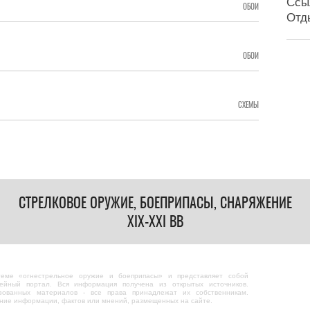
Ссы
ОБОИ
Отд
ОБОИ
СХЕМЫ
СТРЕЛКОВОЕ ОРУЖИЕ, БОЕПРИПАСЫ, СНАРЯЖЕНИЕ
XIX-XXI ВВ
теме «огнестрельное оружие и боеприпасы» и представляет собой
ейный портал. Вся информация получена из открытых источников.
зованных материалов - все права принадлежат их собственникам.
ание информации, фактов или мнений, размещенных на сайте.