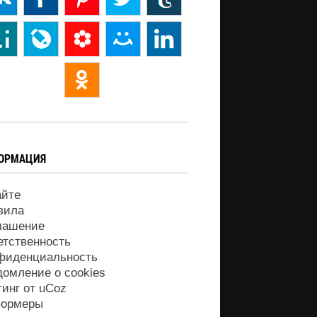
ОРМАЦИЯ
айте
вила
лашение
етственность
фиденциальность
домление о cookies
тинг от
uCoz
ормеры