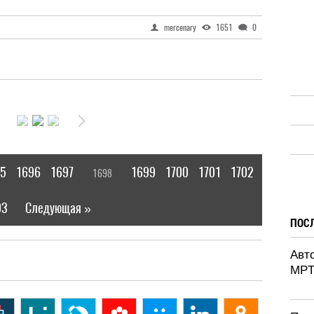
mercenary
1651
0
5
1696
1697
1699
1700
1701
1702
1698
[
]
03
Следующая »
|
ПОС
Авт
MPT