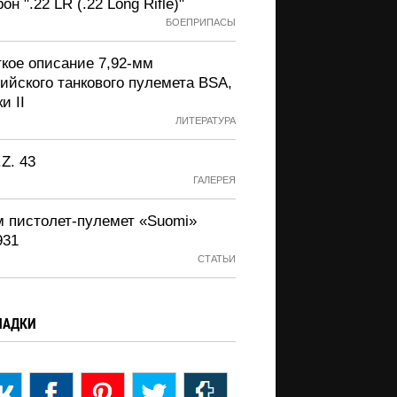
он ".22 LR (.22 Long Rifle)"
БОЕПРИПАСЫ
ткое описание 7,92-мм
ийского танкового пулемета BSA,
и II
ЛИТЕРАТУРА
.Z. 43
ГАЛЕРЕЯ
м пистолет-пулемет «Suomi»
931
СТАТЬИ
ЛАДКИ