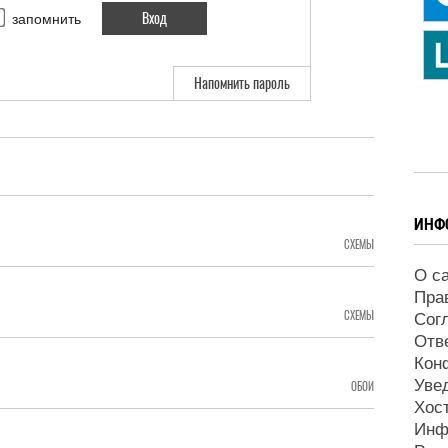
запомнить
Напомнить пароль
ИНФ
СХЕМЫ
О с
Пра
СХЕМЫ
Сог
Отв
Кон
Уве
ОБОИ
Хос
Инф