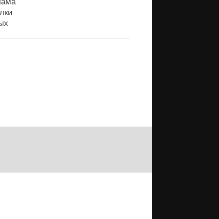
лама
лки
ых