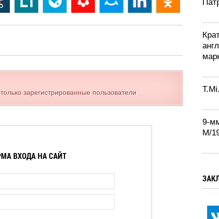
Патр
Кра
англ
марк
T.Mi
 только зарегистрированные пользователи
9-м
М/1
МА ВХОДА НА САЙТ
ЗАК