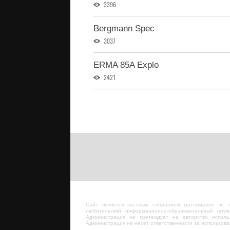
3396
Bergmann Spec
3037
ERMA 85A Explo
2421
Сайт является частным собранием материалов по 
любительский информационно-образовательный оруж
Администрация не претендует на авторство исполь
Администрация не несет ответственности за использов