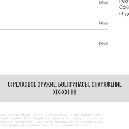
Рек
СХЕМЫ
Ссы
Отд
СХЕМЫ
СХЕМЫ
СТРЕЛКОВОЕ ОРУЖИЕ, БОЕПРИПАСЫ, СНАРЯЖЕНИЕ
XIX-XXI ВВ
теме «огнестрельное оружие и боеприпасы» и представляет собой
ейный портал. Вся информация получена из открытых источников.
зованных материалов - все права принадлежат их собственникам.
ание информации, фактов или мнений, размещенных на сайте.