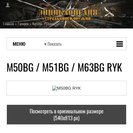
Главная
»
Галерея
»
Каталог
»
Схемы
МЕНЮ
M50BG / M51BG / M63BG RYK
Посмотреть в оригинальном размере
(540x813 px)