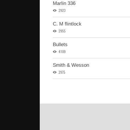
Marlin 336
2923
C. M flintlock
2955
Bullets
4109
Smith & Wesson
2975