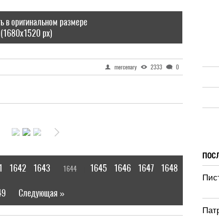
ь в оригинальном размере
(1680x1520 px)
mercenary
2333
0
ПОС
1
1642
1643
1645
1646
1647
1648
1644
[
]
Пис
49
Следующая »
|
Патр