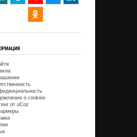
ОРМАЦИЯ
айте
вила
лашение
етственность
фиденциальность
домление о cookies
тинг от
uCoz
ормеры
лама
лки
ых