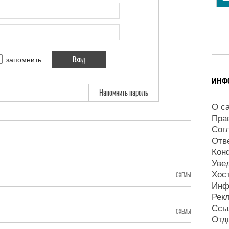
запомнить
ИНФ
Напомнить пароль
О с
Пра
Сог
Отв
Кон
Уве
Хос
СХЕМЫ
Инф
Рек
Ссы
СХЕМЫ
Отд