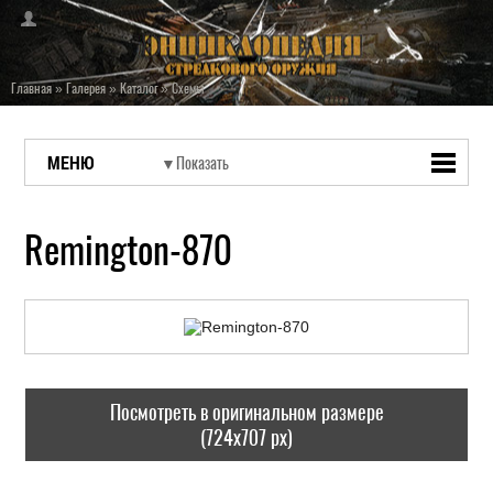
Главная
»
Галерея
»
Каталог
»
Схемы
МЕНЮ
Remington-870
Посмотреть в оригинальном размере
(724x707 px)