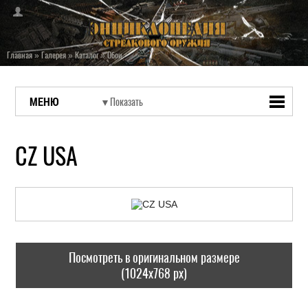
Главная
»
Галерея
»
Каталог
»
Обои
МЕНЮ
CZ USA
Посмотреть в оригинальном размере
(1024x768 px)