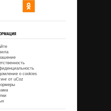
ОРМАЦИЯ
айте
вила
лашение
етственность
фиденциальность
домление о cookies
тинг от
uCoz
ормеры
лама
лки
ых