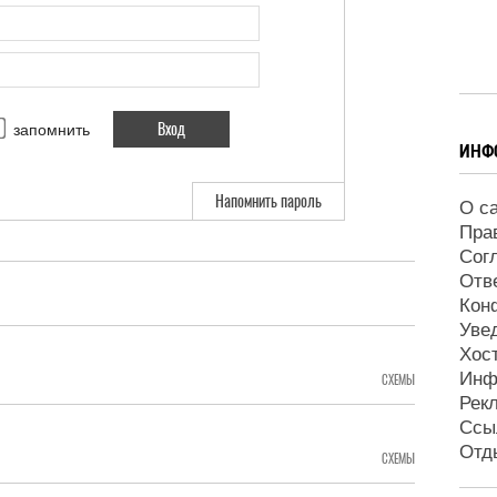
запомнить
ИНФ
Напомнить пароль
О с
Пра
Сог
Отв
Кон
Уве
Хос
Инф
СХЕМЫ
Рек
Ссы
Отд
СХЕМЫ