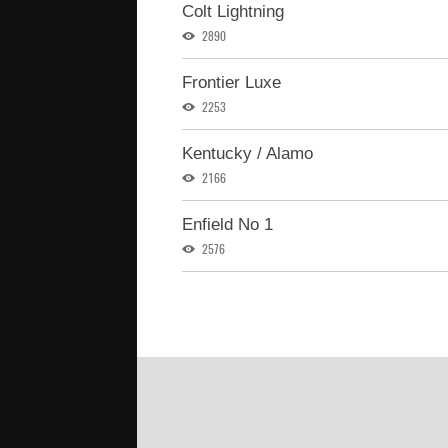
Colt Lightning
2890
Frontier Luxe
2253
Kentucky / Alamo
2166
Enfield No 1
2576