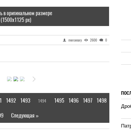
ь в оригинальном размере
(1500x1125 px)
mercenary
2600
0
ПОС
1
1492
1493
1495
1496
1497
1498
1494
[
]
Дроб
99
Следующая »
|
Патр