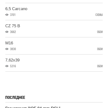
6,5 Cагсаnо
3701
СХЕМЫ
CZ 75 B
3662
ОБОИ
M16
3830
ОБОИ
7,62x39
5316
ОБОИ
ПОСЛЕДНЕЕ