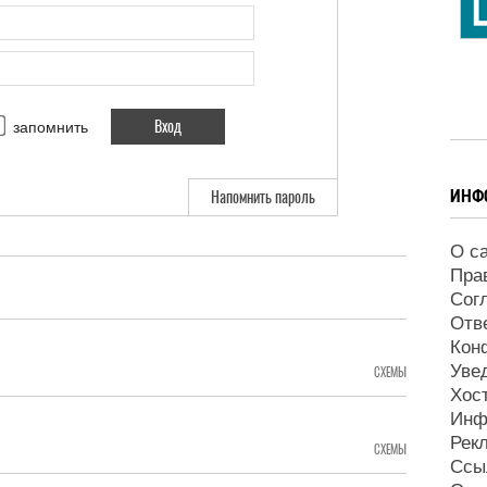
запомнить
ИНФ
Напомнить пароль
О с
Пра
Сог
Отв
Кон
Уве
СХЕМЫ
Хос
Инф
Рек
СХЕМЫ
Ссы