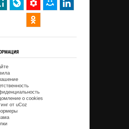
ОРМАЦИЯ
айте
вила
лашение
етственность
фиденциальность
домление о cookies
тинг от
uCoz
ормеры
лама
лки