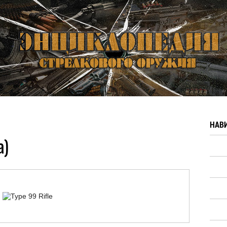
НАВ
a)