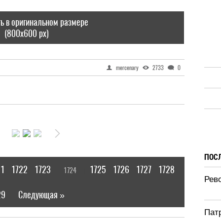
ь в оригинальном размере
(800x600 px)
mercenary
2733
0
ПОС
21
1722
1723
1725
1726
1727
1728
1724
[
]
Рево
29
Следующая »
|
Патр