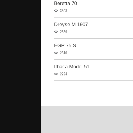
Beretta 70
3508
Dreyse M 1907
2839
EGP 75 S
2610
Ithaca Model 51
2224