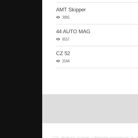
AMT Skipper
3885
44 AUTO MAG
6557
CZ 52
2544
Сайт является частным собранием материалов по 