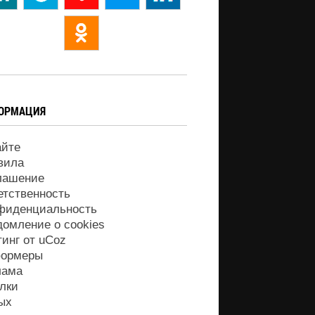
ОРМАЦИЯ
айте
вила
лашение
етственность
фиденциальность
домление о cookies
тинг от
uCoz
ормеры
лама
лки
ых