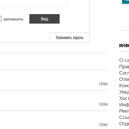
запомнить
Напомнить пароль
ИНФ
О с
Пра
Сог
Отв
СХЕМЫ
Кон
Уве
Хос
Инф
СХЕМЫ
Рек
Ссы
Отд
СХЕМЫ