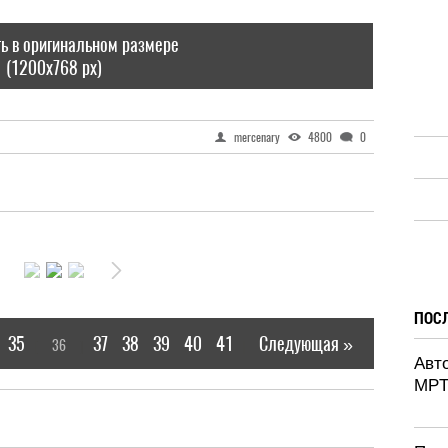
ь в оригинальном размере
(1200x768 px)
mercenary
4800
0
ПОС
35
37
38
39
40
41
Следующая »
36
[
]
|
Авт
MPT