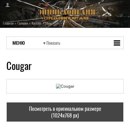
Главная
»
Галерея
»
Каталог
»
Обои
МЕНЮ
Cougar
Посмотреть в оригинальном размере
(1024x768 px)