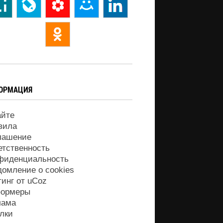
ОРМАЦИЯ
айте
вила
лашение
етственность
фиденциальность
домление о cookies
тинг от
uCoz
ормеры
лама
лки