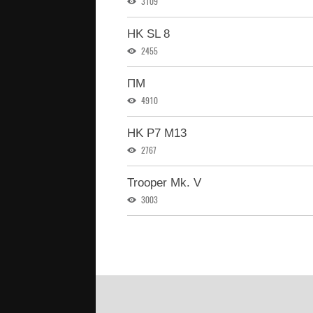
3109
HK SL 8
2455
ПМ
4910
HK P7 M13
2767
Trooper Mk. V
3003