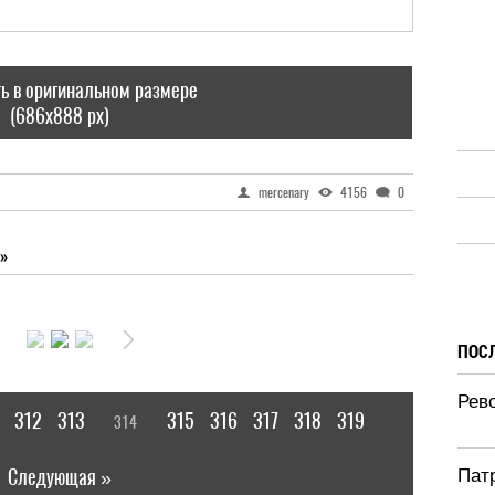
ь в оригинальном размере
(686x888 px)
mercenary
4156
0
»
ПОС
Рево
312
313
315
316
317
318
319
314
[
]
|
Следующая »
Патр