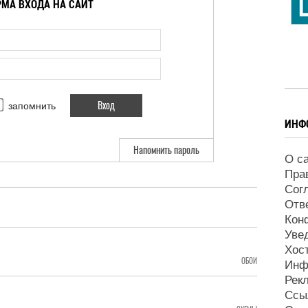
МА ВХОДА НА САЙТ
запомнить
ИНФ
Напомнить пароль
О с
Пра
Сог
Отв
Кон
Уве
Хос
ОБОИ
Инф
Рек
Ссы