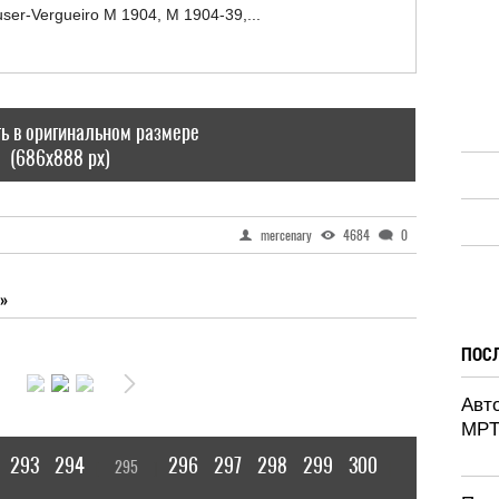
ь в оригинальном размере
(686x888 px)
mercenary
4684
0
»
ПОС
Авт
MPT
293
294
296
297
298
299
300
295
[
]
|