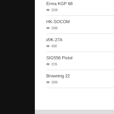
Erma KGP 68
2528
HK-SOCOM
2200
ИЖ-27А
4387
SIG556 Pistol
3735
Browning 22
3209