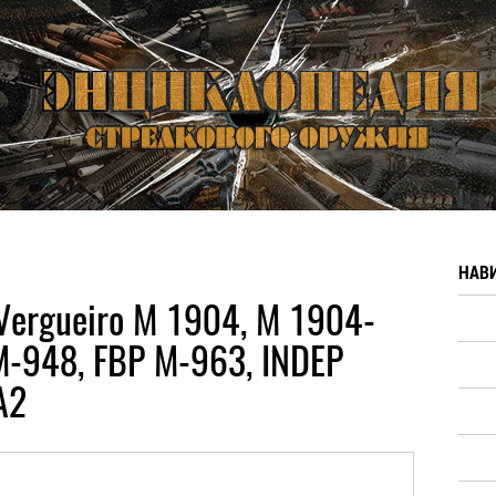
НАВ
Vergueiro M 1904, M 1904-
M-948, FBP M-963, INDEP
A2