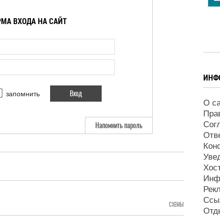
МА ВХОДА НА САЙТ
ИНФ
запомнить
О с
Пра
Сог
Напомнить пароль
Отв
Кон
Уве
Хос
Инф
Рек
Ссы
СХЕМЫ
Отд