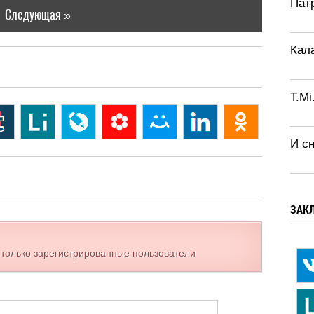
Патр
Следующая »
Кал
T.Mi
И с
ЗАК
 только зарегистрированные пользователи