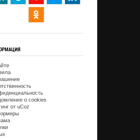
ОРМАЦИЯ
айте
вила
лашение
етственность
фиденциальность
домление о cookies
тинг от
uCoz
ормеры
лама
лки
ых