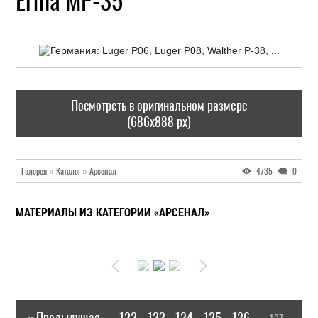
Erma MP-35
Посмотреть в оригинальном размере
(686x888 px)
Галерея
»
Каталог
»
Арсенал
4735
0
МАТЕРИАЛЫ ИЗ КАТЕГОРИИ «АРСЕНАЛ»
« Предыдущая
122
123
124
125
126