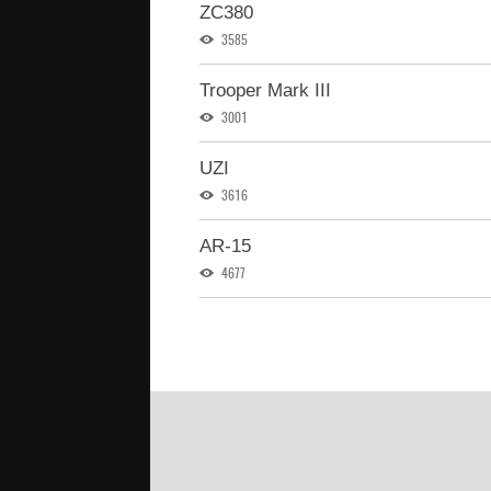
ZC380
3585
Trooper Mark III
3001
UZI
3616
AR-15
4677