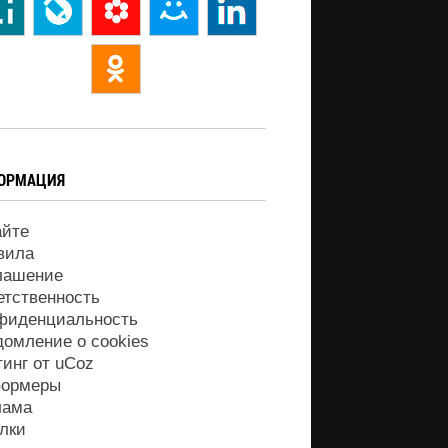
ОРМАЦИЯ
айте
вила
лашение
етственность
фиденциальность
домление о cookies
тинг от
uCoz
ормеры
лама
лки