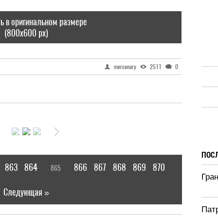
ь в оригинальном размере
(800x600 px)
mercenary
2511
0
ПОС
863
864
866
867
868
869
870
865
[
]
|
Гра
Следующая »
Патр