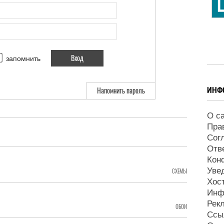
запомнить
ИНФ
Напомнить пароль
О с
Пра
Сог
Отв
Кон
Уве
СХЕМЫ
Хос
Инф
Рек
ОБОИ
Ссы