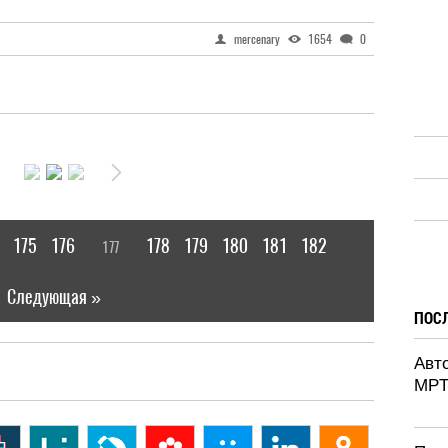
mercenary
1654
0
175
176
178
179
180
181
182
177
[
]
|
Следующая »
ПОС
Авт
MPT