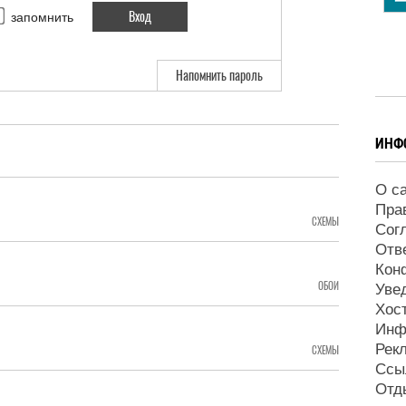
запомнить
Напомнить пароль
ИНФ
О с
Пра
СХЕМЫ
Сог
Отв
Кон
ОБОИ
Уве
Хос
Инф
Рек
СХЕМЫ
Ссы
Отд