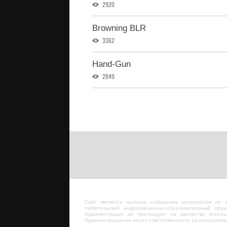
2920
Browning BLR
3362
Hand-Gun
2849
Сайт является частным собранием материалов по 
любительский информационно-образовательный оруж
Администрация не претендует на авторство исполь
Администрация не несет ответственности за использов