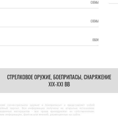
СХЕМЫ
СХЕМЫ
ОБОИ
СТРЕЛКОВОЕ ОРУЖИЕ, БОЕПРИПАСЫ, СНАРЯЖЕНИЕ
XIX-XXI ВВ
теме «огнестрельное оружие и боеприпасы» и представляет собой
ейный портал. Вся информация получена из открытых источников.
зованных материалов - все права принадлежат их собственникам.
ание информации, фактов или мнений, размещенных на сайте.