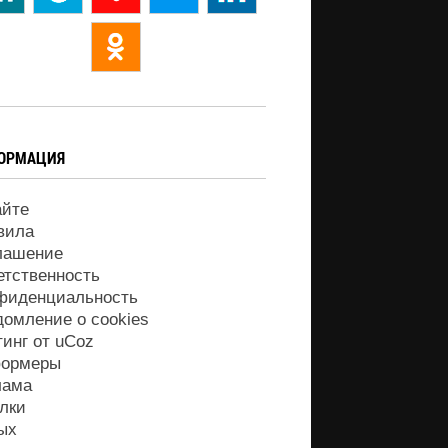
ОРМАЦИЯ
айте
вила
лашение
етственность
фиденциальность
домление о cookies
тинг от
uCoz
ормеры
лама
лки
ых