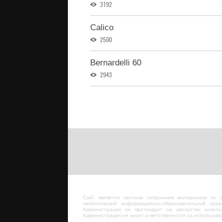
3192
Calico
2500
Bernardelli 60
2943
Сайт является частным собранием материалов по 
любительский информационно-образовательный оруж
Администрация не претендует на авторство исполь
Администрация не несет ответственности за использов