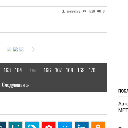
mercenary
1720
0
163
164
166
167
168
169
170
165
[
]
|
Следующая »
ПОС
Авт
MPT