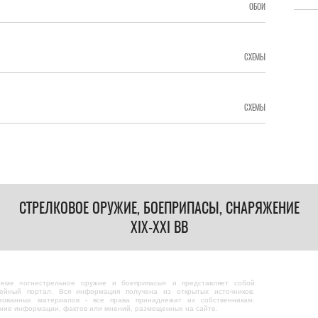
ОБОИ
СХЕМЫ
СХЕМЫ
СТРЕЛКОВОЕ ОРУЖИЕ, БОЕПРИПАСЫ, СНАРЯЖЕНИЕ
XIX-XXI ВВ
теме «огнестрельное оружие и боеприпасы» и представляет собой
ейный портал. Вся информация получена из открытых источников.
зованных материалов - все права принадлежат их собственникам.
ание информации, фактов или мнений, размещенных на сайте.