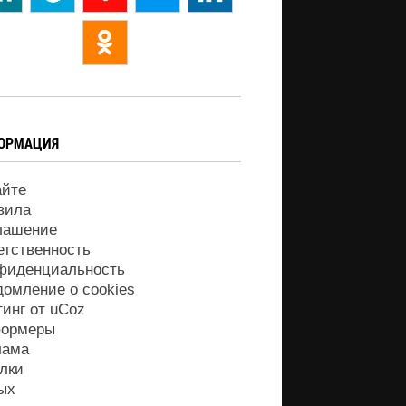
ОРМАЦИЯ
айте
вила
лашение
етственность
фиденциальность
домление о cookies
тинг от
uCoz
ормеры
лама
лки
ых