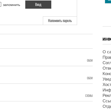
запомнить
Напомнить пароль
ИНФ
О с
Пра
ОБОИ
Сог
Отв
Кон
ОБОИ
Уве
Хос
Инф
Рек
СХЕМЫ
Ссы
Отд