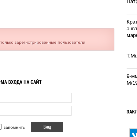
Патр
Кра
англ
марк
 только зарегистрированные пользователи
T.Mi
9-м
МА ВХОДА НА САЙТ
М/1
ЗАК
запомнить