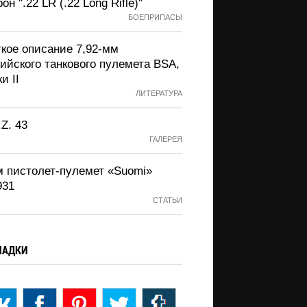
он ".22 LR (.22 Long Rifle)"
БОЕПРИПАСЫ
ткое описание 7,92-мм
ийского танкового пулемета BSA,
и II
ЛИТЕРАТУРА
.Z. 43
ГАЛЕРЕЯ
м пистолет-пулемет «Suomi»
931
СТАТЬИ
ЛАДКИ