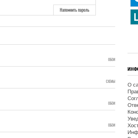
Напомнить пароль
ОБОИ
ИНФ
СХЕМЫ
О с
Пра
Сог
ОБОИ
Отв
Кон
Уве
Хос
ОБОИ
Инф