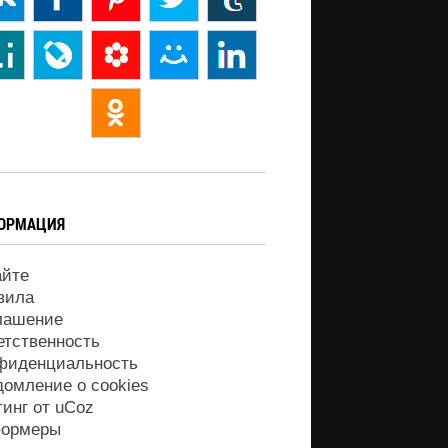
ОРМАЦИЯ
айте
вила
лашение
етственность
фиденциальность
домление о cookies
тинг от
uCoz
ормеры