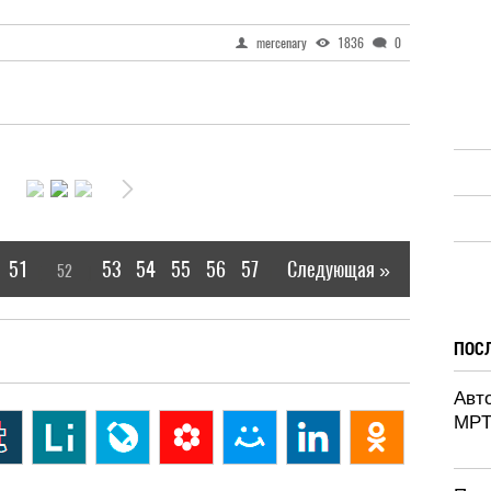
mercenary
1836
0
51
53
54
55
56
57
Следующая »
52
[
]
|
ПОС
Авт
MPT