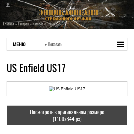
Главная
»
Галерея
»
Каталог
»
Схемы
МЕНЮ
US Enfield US17
Посмотреть в оригинальном размере
(1100x844 px)