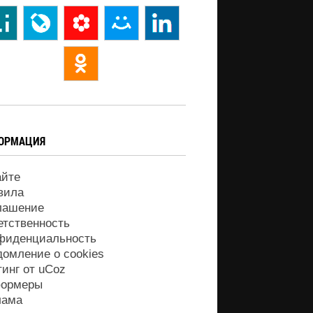
ОРМАЦИЯ
айте
вила
лашение
етственность
фиденциальность
домление о cookies
тинг от
uCoz
ормеры
лама