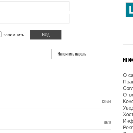
запомнить
Напомнить пароль
ИНФ
О с
Пра
Сог
Отв
Кон
СХЕМЫ
Уве
Хос
Инф
ОБОИ
Рек