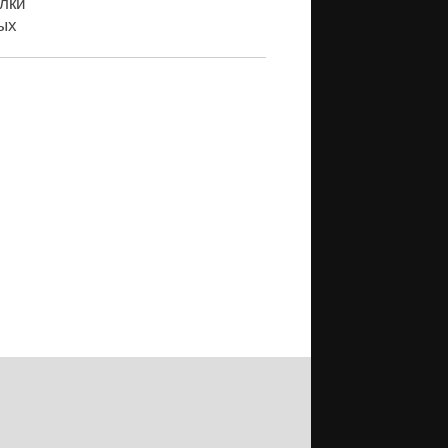
лки
ых