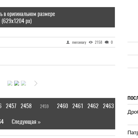
ь в оригинальном размере
(629x1204 px)
mercenary
2158
0
ПОС
6
2457
2458
2460
2461
2462
2463
2459
[
]
Дроб
64
Следующая »
|
Патр