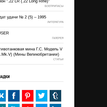
он ".22 LR (.22 Long Rifle)"
БОЕПРИПАСЫ
ат удачи № 2 (5) – 1995
ЛИТЕРАТУРА
USER
ГАЛЕРЕЯ
тивотанковая мина Г.С. Модель V
S.Mk.V) (Мины Великобритании)
СТАТЬИ
ЛАДКИ