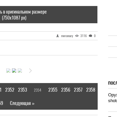
ь в оригинальном размере
(750x1087 px)
mercenary
3116
0
ПОС
1
2352
2353
2355
2356
2357
2358
2354
[
]
Оруж
shot
59
Следующая »
|