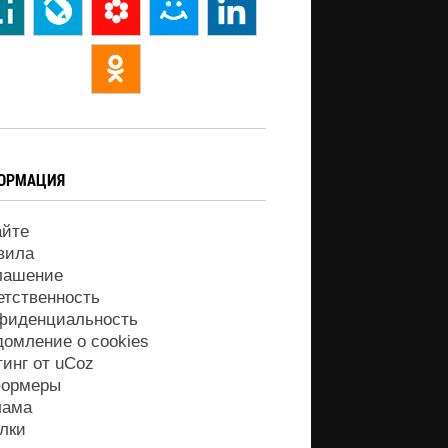
ОРМАЦИЯ
айте
вила
лашение
етственность
фиденциальность
домление о cookies
тинг от
uCoz
ормеры
лама
лки