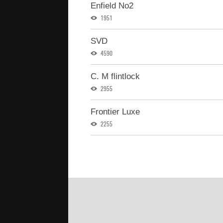
Enfield No2
1951
SVD
4590
C. M flintlock
2955
Frontier Luxe
2255