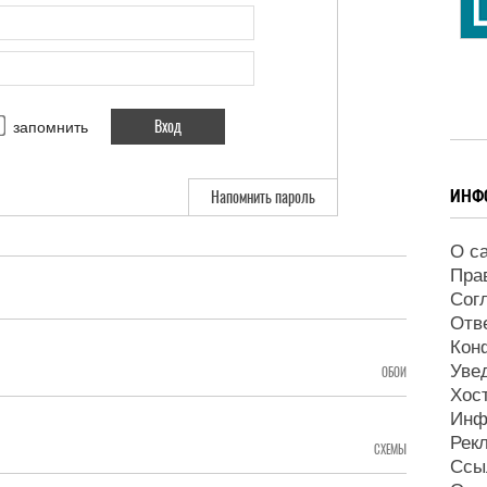
запомнить
ИНФ
Напомнить пароль
О с
Пра
Сог
Отв
Кон
Уве
ОБОИ
Хос
Инф
Рек
СХЕМЫ
Ссы