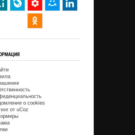
ОРМАЦИЯ
айте
вила
лашение
етственность
фиденциальность
домление о cookies
тинг от
uCoz
ормеры
лама
лки