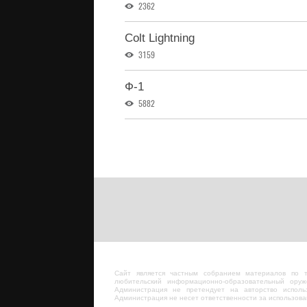
2362
Colt Lightning
3159
Ф-1
5882
Сайт является частным собранием материалов по 
любительский информационно-образовательный оруж
Администрация не претендует на авторство исполь
Администрация не несет ответственности за использов