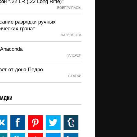
он ".22 LR (.22 Long Rifle)"
БОЕПРИПАСЫ
сание разрядки ручных
ических гранат
ЛИТЕРАТУРА
 Anaconda
ГАЛЕРЕЯ
вет от дона Педро
СТАТЬИ
ЛАДКИ