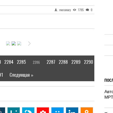
mercenary
1795
0
3
2284
2285
2287
2288
2289
2290
2286
[
]
91
Следующая »
|
ПОС
Авт
MPT