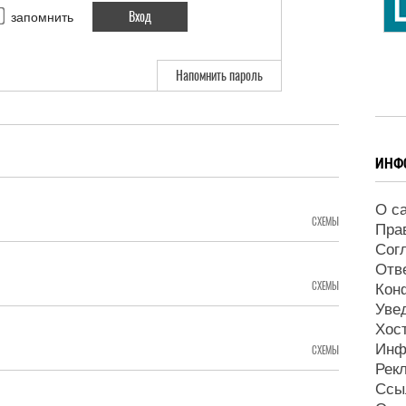
запомнить
Напомнить пароль
ИНФ
О с
СХЕМЫ
Пра
Сог
Отв
СХЕМЫ
Кон
Уве
Хос
Инф
СХЕМЫ
Рек
Ссы