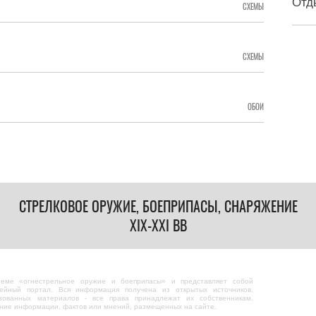
Отд
СХЕМЫ
СХЕМЫ
ОБОИ
СТРЕЛКОВОЕ ОРУЖИЕ, БОЕПРИПАСЫ, СНАРЯЖЕНИЕ
XIX-XXI ВВ
теме «огнестрельное оружие и боеприпасы» и представляет собой
ейный портал. Вся информация получена из открытых источников.
зованных материалов - все права принадлежат их собственникам.
ание информации, фактов или мнений, размещенных на сайте.