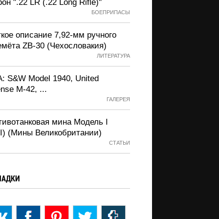
он ".22 LR (.22 Long Rifle)"
БОЕПРИПАСЫ
кое описание 7,92-мм ручного
емёта ZB-30 (Чехословакия)
ЛИТЕРАТУРА
: S&W Model 1940, United
nse M-42, ...
ГАЛЕРЕЯ
тивотанковая мина Модель I
.I) (Мины Великобритании)
СТАТЬИ
ЛАДКИ