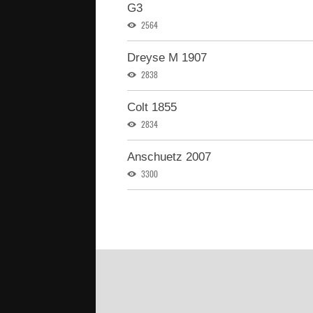
G3
2564
Dreyse M 1907
2838
Colt 1855
2834
Anschuetz 2007
3300