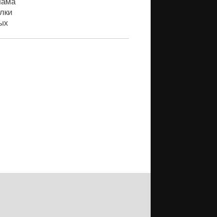
лама
лки
ых