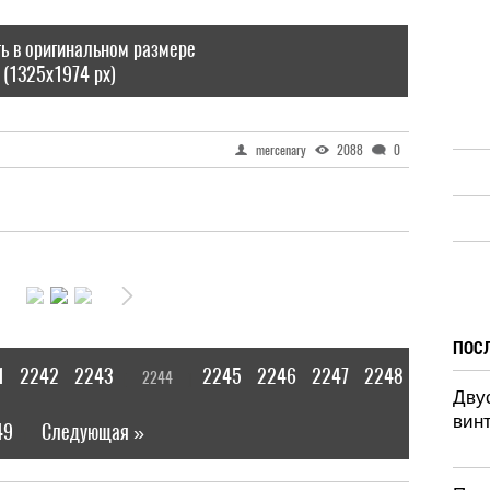
ь в оригинальном размере
(1325x1974 px)
mercenary
2088
0
ПОС
1
2242
2243
2245
2246
2247
2248
2244
[
]
Дву
винт
49
Следующая »
|