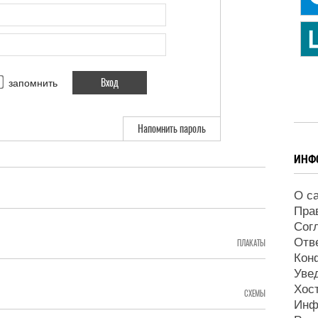
запомнить
Напомнить пароль
ИНФ
О с
Пра
Сог
Отв
ПЛАКАТЫ
Кон
Уве
Хос
СХЕМЫ
Инф