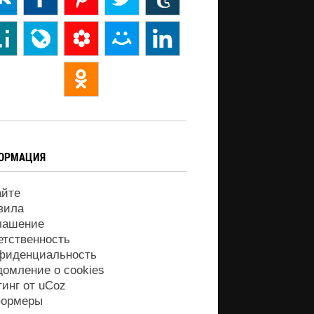
ОРМАЦИЯ
айте
вила
лашение
етственность
фиденциальность
домление о cookies
тинг от
uCoz
ормеры