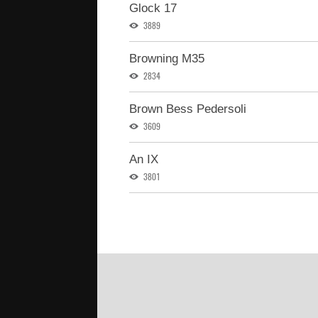
Glock 17
3889
Browning M35
2834
Brown Bess Pedersoli
3609
An IX
3801