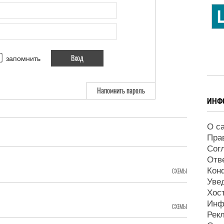
запомнить
Напомнить пароль
ИНФ
О с
Пра
Сог
Отв
Кон
СХЕМЫ
Уве
Хос
Инф
СХЕМЫ
Рек