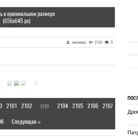
ь в оригинальном размере
(656x645 px)
mercenary
2159
0
ПОС
0
2101
2102
2104
2105
2106
2107
2103
[
]
Дроб
08
Следующая »
|
Патр