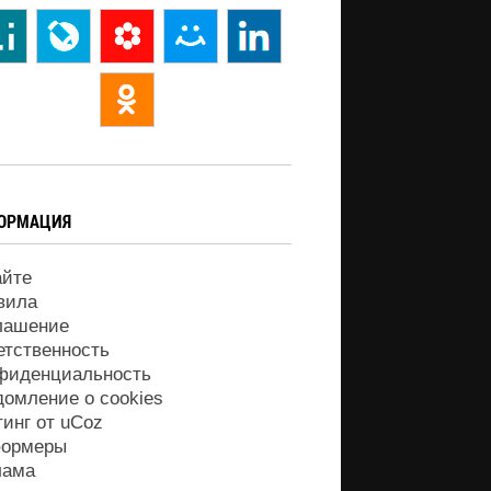
ОРМАЦИЯ
айте
вила
лашение
етственность
фиденциальность
домление о cookies
тинг от
uCoz
ормеры
лама