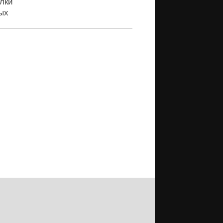
лки
ых