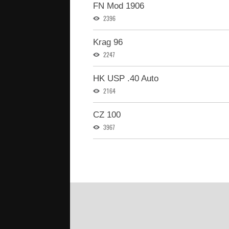
FN Mod 1906
2396
Krag 96
2247
HK USP .40 Auto
2164
CZ 100
3967