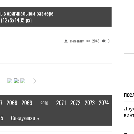
ь в оригинальном размере
(1275x1435 px)
mercenary
2043
0
ПОС
7
2068
2069
2071
2072
2073
2074
2070
[
]
Дву
винт
75
Следующая »
|