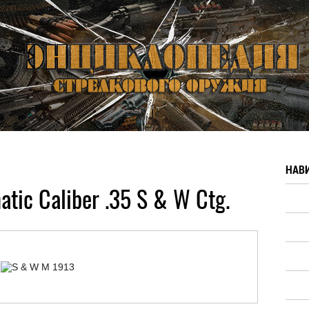
НАВ
tic Caliber .35 S & W Ctg.