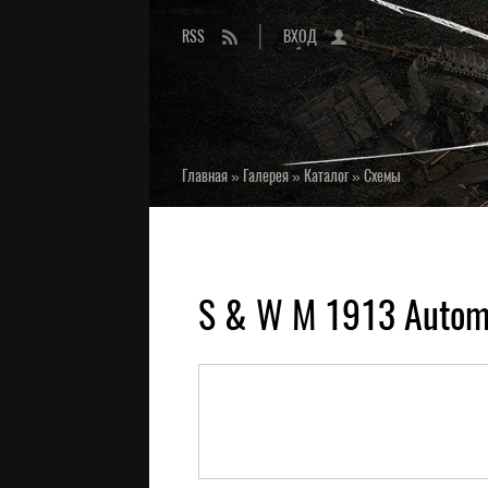
RSS
ВХОД
Главная
»
Галерея
»
Каталог
»
Схемы
S & W M 1913 Automa