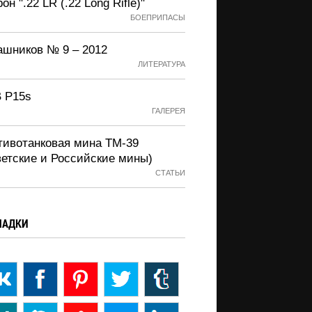
он ".22 LR (.22 Long Rifle)"
БОЕПРИПАСЫ
ашников № 9 – 2012
ЛИТЕРАТУРА
 P15s
ГАЛЕРЕЯ
тивотанковая мина ТМ-39
ветские и Российские мины)
СТАТЬИ
ЛАДКИ