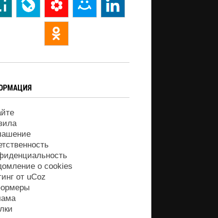
ОРМАЦИЯ
айте
вила
лашение
етственность
фиденциальность
домление о cookies
тинг от
uCoz
ормеры
лама
лки