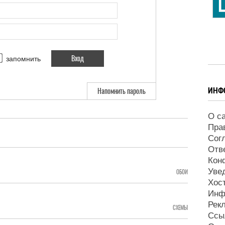
запомнить
ИНФ
Напомнить пароль
О с
Пра
Сог
Отв
Кон
Уве
ОБОИ
Хос
Инф
Рек
СХЕМЫ
Ссы