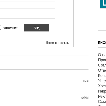
запомнить
ИНФ
Напомнить пароль
О с
Пра
Сог
Отв
Кон
Уве
ОБОИ
Хос
Инф
Рек
СХЕМЫ
Ссы