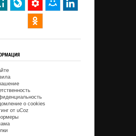
ОРМАЦИЯ
айте
вила
лашение
етственность
фиденциальность
домление о cookies
тинг от
uCoz
ормеры
лама
лки