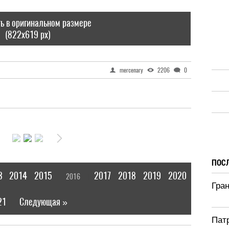
ь в оригинальном размере
(822x619 px)
mercenary
2206
0
ПОС
3
2014
2015
2017
2018
2019
2020
2016
[
]
Гра
21
Следующая »
|
Патр