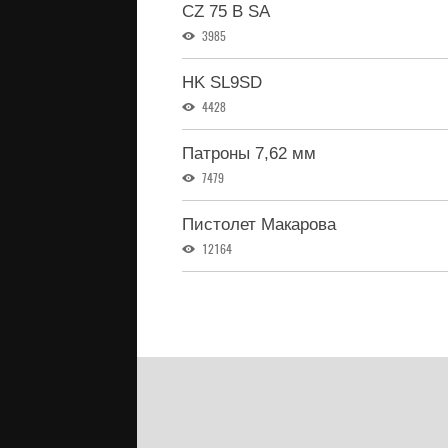
CZ 75 B SA
3985
HK SL9SD
4428
Патроны 7,62 мм
7479
Пистолет Макарова
12164