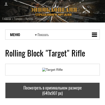
Главная
»
Галерея
»
Каталог
»
Схемы
МЕНЮ
Rolling Block "Target" Rifle
Посмотреть в оригинальном размере
(649x907 px)