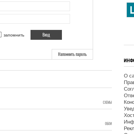
запомнить
Напомнить пароль
ИНФ
О с
Пра
Сог
Отв
Кон
СХЕМЫ
Уве
Хос
Инф
ОБОИ
Рек