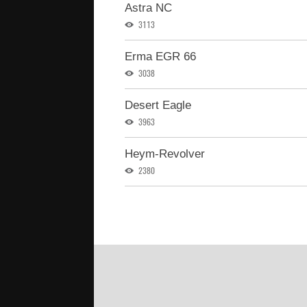
Astra NC
3113
Erma EGR 66
3038
Desert Eagle
3963
Heym-Revolver
2380