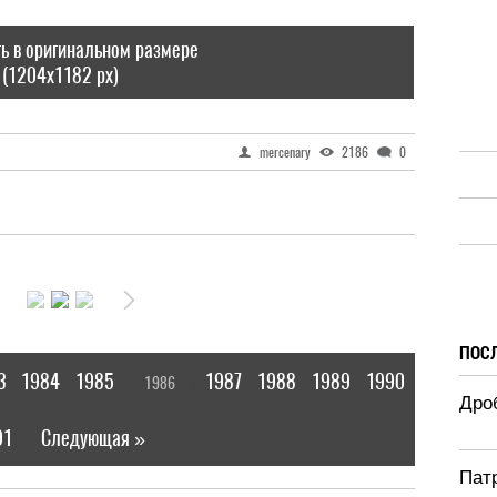
ь в оригинальном размере
(1204x1182 px)
mercenary
2186
0
ПОС
3
1984
1985
1987
1988
1989
1990
1986
[
]
Дроб
91
Следующая »
|
Патр