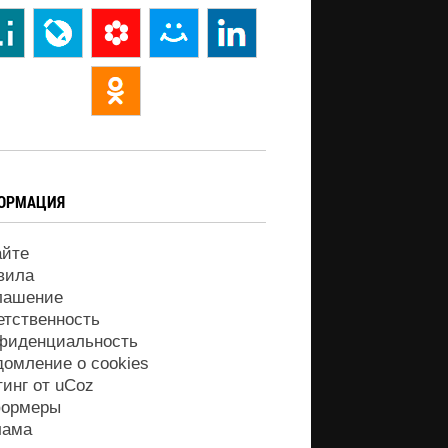
ОРМАЦИЯ
айте
вила
лашение
етственность
фиденциальность
домление о cookies
тинг от
uCoz
ормеры
лама