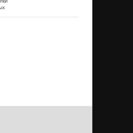
лки
ых