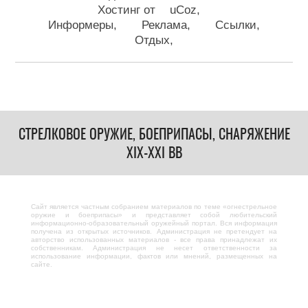
Хостинг от
uCoz
Информеры
Реклама
Ссылки
Отдых
СТРЕЛКОВОЕ ОРУЖИЕ, БОЕПРИПАСЫ, СНАРЯЖЕНИЕ
XIX-XXI ВВ
Сайт является частным собранием материалов по теме «огнестрельное
оружие и боеприпасы» и представляет собой любительский
информационно-образовательный оружейный портал. Вся информация
получена из открытых источников. Администрация не претендует на
авторство использованных материалов - все права принадлежат их
собственникам. Администрация не несет ответственности за
использование информации, фактов или мнений, размещенных на
сайте.