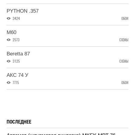
PYTHON .357
3424
ОБОИ
M60
2573
СХЕМЫ
Beretta 87
3125
СХЕМЫ
АКС 74 У
7775
ОБОИ
ПОСЛЕДНЕЕ